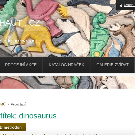
Úvodní
HAUT . CZ
 českého výrobce
PRODEJNÍ AKCE
KATALOG HRAČEK
GALERIE ZVÍŘAT
OMŮ
>
Výpis tagů
títek: dinosaurus
Dimetrodon