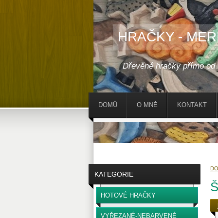
HRAČKY - MER
Dřevěné hračky přímo od
DOMŮ
O MNĚ
KONTAKT
D
KATEGORIE
Š
HOTOVÉ HRAČKY
VYŘEZANÉ-NEBARVENÉ