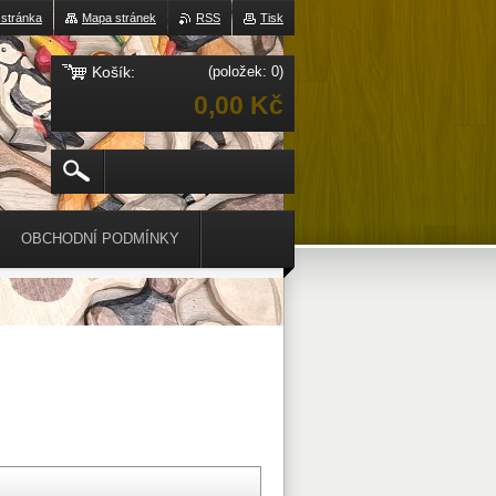
 stránka
Mapa stránek
RSS
Tisk
Košík:
(položek: 0)
0,00 Kč
OBCHODNÍ PODMÍNKY