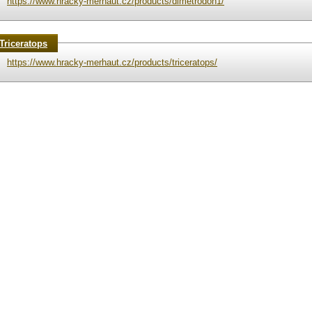
https://www.hracky-merhaut.cz/products/dimetrodon1/
Triceratops
https://www.hracky-merhaut.cz/products/triceratops/