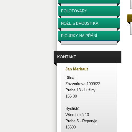
POLOTOVARY
NOŽE a BROUSÍTKA
FIGURKY NA PŘÁNÍ
KONTAKT
Jan Merhaut
Dílna :
Zázvorkova 1999/22
Praha 13 - Lužiny
155 00
Bydliště:
Všerubská 13
Praha 5 - Řeporyje
15500