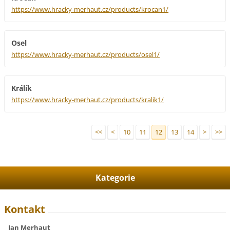
https://www.hracky-merhaut.cz/products/krocan1/
Osel
https://www.hracky-merhaut.cz/products/osel1/
Králík
https://www.hracky-merhaut.cz/products/kralik1/
<<
<
10
11
12
13
14
>
>>
Kategorie
Kontakt
Jan Merhaut