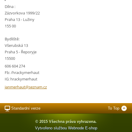
Dílna :
Zázvorkova 1999/22
Praha 13 - Lužiny
155 00
Bydliště:
Všerubská 13
Praha 5 - Řeporyje
15500
606 604 274
Fb: /hrackymerhaut
IG: hrackymerhaut
janmerha
ut@sezna
m.cz
Standardní verze
To Top
© 2015 Všechna práva vyhrazena.
Vytvořeno službou
Webnode
E-shop