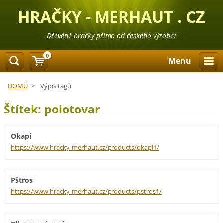
HRAČKY - MERHAUT . CZ
Dřevěné hračky přímo od českého výrobce
0
Menu
DOMŮ
>
Výpis tagů
Štítek: polotovar
Okapi
https://www.hracky-merhaut.cz/products/okapi1/
Pštros
https://www.hracky-merhaut.cz/products/pstros1/