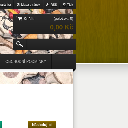
 stránka
Mapa stránek
RSS
Tisk
Košík:
(položek: 0)
0,00 Kč
OBCHODNÍ PODMÍNKY
Následující