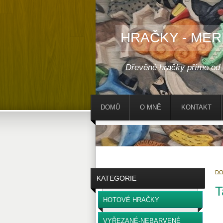
HRAČKY - MER
Dřevěné hračky přímo od
DOMŮ
O MNĚ
KONTAKT
D
KATEGORIE
T
HOTOVÉ HRAČKY
VYŘEZANÉ-NEBARVENÉ