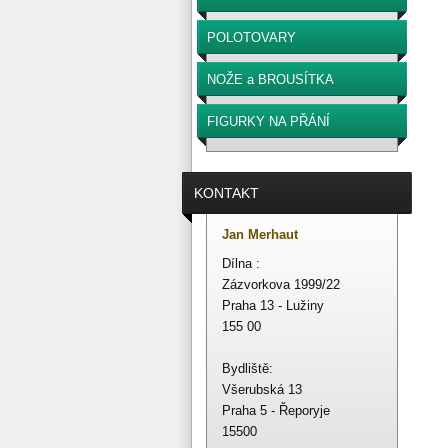
POLOTOVARY
NOŽE a BROUSÍTKA
FIGURKY NA PŘÁNÍ
KONTAKT
Jan Merhaut
Dílna :
Zázvorkova 1999/22
Praha 13 - Lužiny
155 00
Bydliště:
Všerubská 13
Praha 5 - Řeporyje
15500