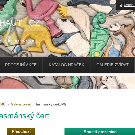
Úvodní
HAUT . CZ
 českého výrobce
PRODEJNÍ AKCE
KATALOG HRAČEK
GALERIE ZVÍŘAT
OMŮ
>
Galerie zvířat
>
tasmánský čert.JPG
asmánský čert
Předchozí
Spustit prezentaci