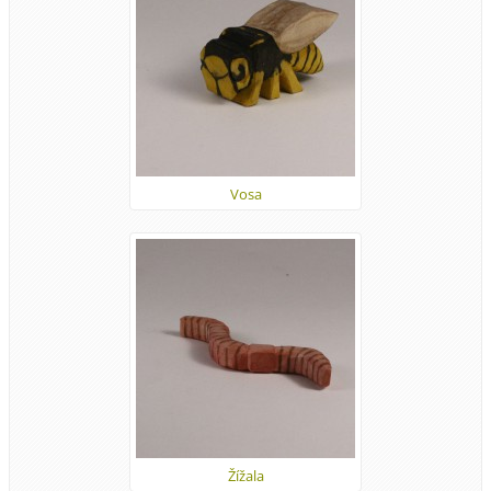
Vosa
Žížala