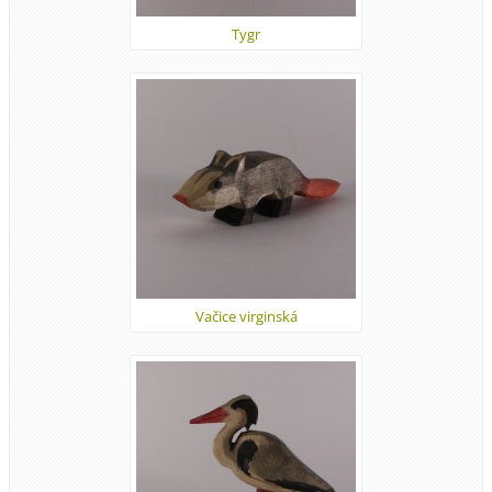
Tygr
Vačice virginská