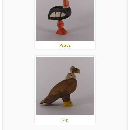
Pštros
Sup