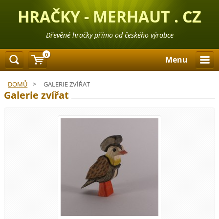
HRAČKY - MERHAUT . CZ
Dřevěné hračky přímo od českého výrobce
0
Menu
DOMŮ
>
GALERIE ZVÍŘAT
Galerie zvířat