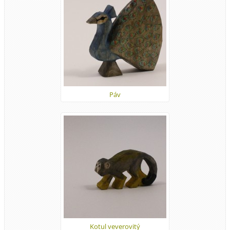
Páv
Kotul veverovitý