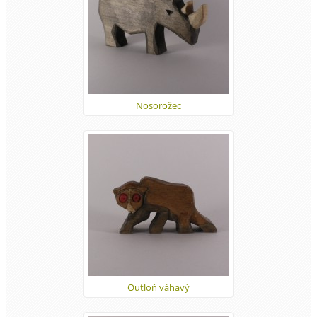
Nosorožec
Outloň váhavý