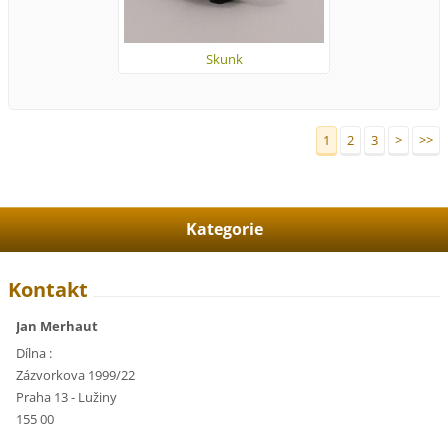
Skunk
1
2
3
>
>>
Kategorie
Kontakt
Jan Merhaut
Dílna :
Zázvorkova 1999/22
Praha 13 - Lužiny
155 00