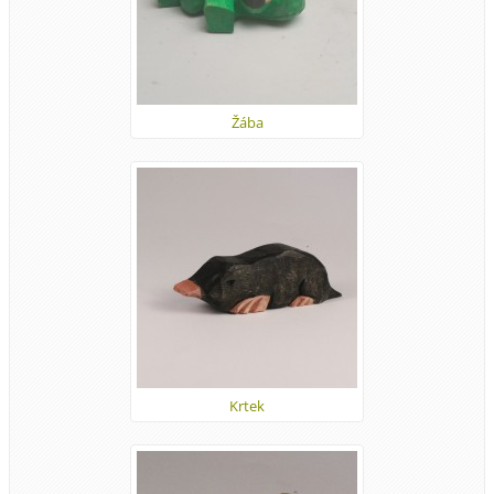
Žába
Krtek