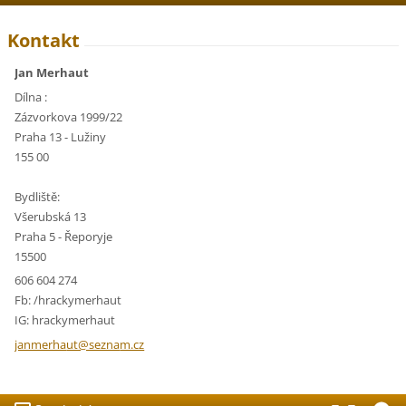
Kontakt
Jan Merhaut
Dílna :
Zázvorkova 1999/22
Praha 13 - Lužiny
155 00
Bydliště:
Všerubská 13
Praha 5 - Řeporyje
15500
606 604 274
Fb: /hrackymerhaut
IG: hrackymerhaut
janmerha
ut@sezna
m.cz