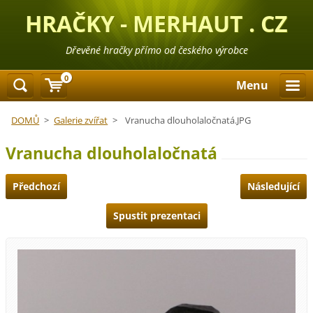
HRAČKY - MERHAUT . CZ
Dřevěné hračky přímo od českého výrobce
0
Menu
DOMŮ
>
Galerie zvířat
>
Vranucha dlouholaločnatá.JPG
Vranucha dlouholaločnatá
Předchozí
Následující
Spustit prezentaci