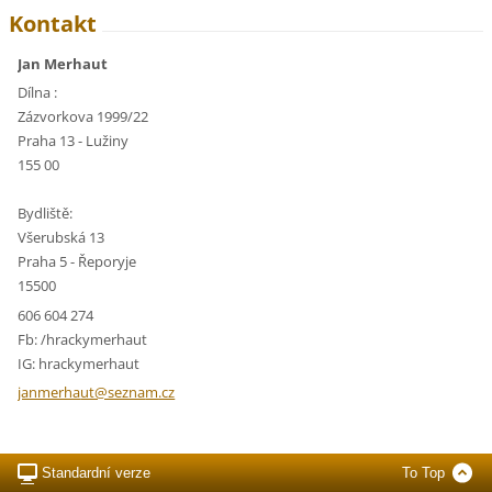
Kontakt
Jan Merhaut
Dílna :
Zázvorkova 1999/22
Praha 13 - Lužiny
155 00
Bydliště:
Všerubská 13
Praha 5 - Řeporyje
15500
606 604 274
Fb: /hrackymerhaut
IG: hrackymerhaut
janmerha
ut@sezna
m.cz
Standardní verze
To Top