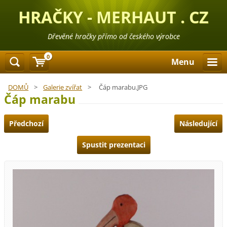
HRAČKY - MERHAUT . CZ
Dřevěné hračky přímo od českého výrobce
0
Menu
DOMŮ
>
Galerie zvířat
>
Čáp marabu.JPG
Čáp marabu
Předchozí
Následující
Spustit prezentaci