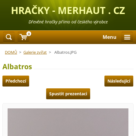
HRAČKY - MERHAUT . CZ
Dřevěné hračky přímo od českého výrobce
0
Menu
DOMŮ
>
Galerie zvířat
>
Albatros.JPG
Albatros
Předchozí
Následující
Spustit prezentaci