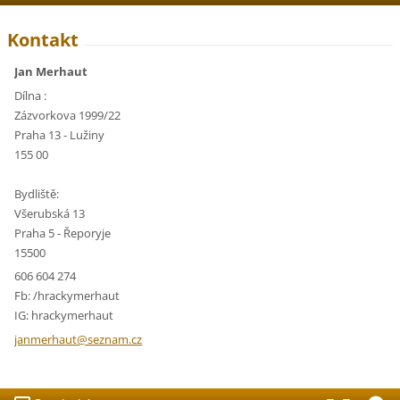
Kontakt
Jan Merhaut
Dílna :
Zázvorkova 1999/22
Praha 13 - Lužiny
155 00
Bydliště:
Všerubská 13
Praha 5 - Řeporyje
15500
606 604 274
Fb: /hrackymerhaut
IG: hrackymerhaut
janmerha
ut@sezna
m.cz