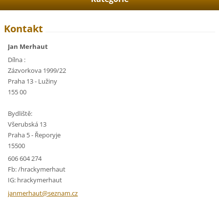
Kontakt
Jan Merhaut
Dílna :
Zázvorkova 1999/22
Praha 13 - Lužiny
155 00
Bydliště:
Všerubská 13
Praha 5 - Řeporyje
15500
606 604 274
Fb: /hrackymerhaut
IG: hrackymerhaut
janmerha
ut@sezna
m.cz