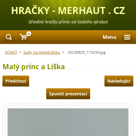
HRAČKY - MERHAUT . CZ
Dřevěné hračky přímo od českého výrobce
0
Menu
DOMŮ
>
Sady na objednávku
>
20230825_115259.jpg
Malý princ a Liška
Předchozí
Následující
Spustit prezentaci