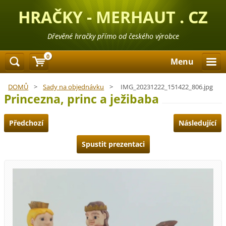
HRAČKY - MERHAUT . CZ
Dřevěné hračky přímo od českého výrobce
0
Menu
DOMŮ
>
Sady na objednávku
>
IMG_20231222_151422_806.jpg
Princezna, princ a ježibaba
Předchozí
Následující
Spustit prezentaci