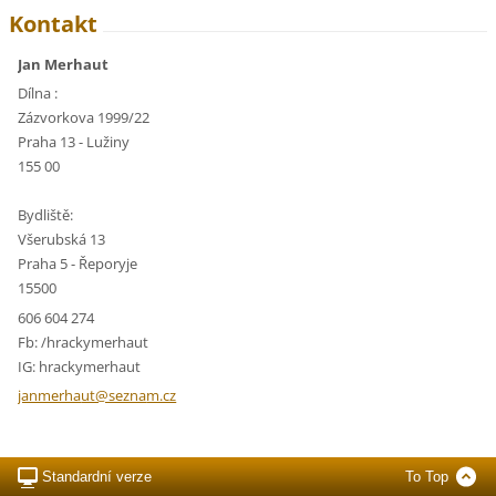
Kontakt
Jan Merhaut
Dílna :
Zázvorkova 1999/22
Praha 13 - Lužiny
155 00
Bydliště:
Všerubská 13
Praha 5 - Řeporyje
15500
606 604 274
Fb: /hrackymerhaut
IG: hrackymerhaut
janmerha
ut@sezna
m.cz
Standardní verze
To Top