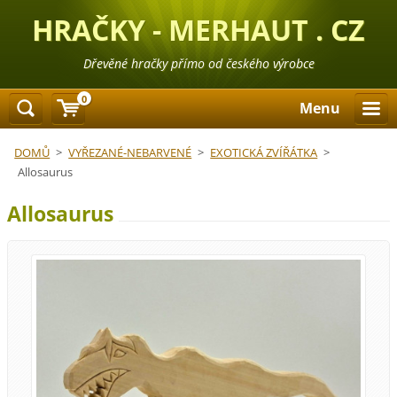
HRAČKY - MERHAUT . CZ
Dřevěné hračky přímo od českého výrobce
0
Menu
DOMŮ
>
VYŘEZANÉ-NEBARVENÉ
>
EXOTICKÁ ZVÍŘÁTKA
>
Allosaurus
Allosaurus