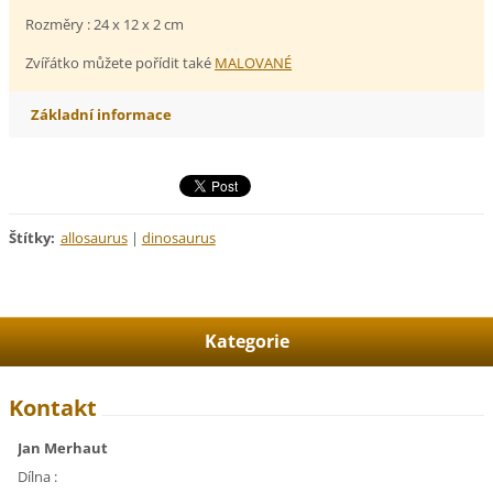
Rozměry : 24 x 12 x 2 cm
Zvířátko můžete pořídit také
MALOVANÉ
Základní informace
Štítky
:
allosaurus
|
dinosaurus
Kategorie
Kontakt
Jan Merhaut
Dílna :