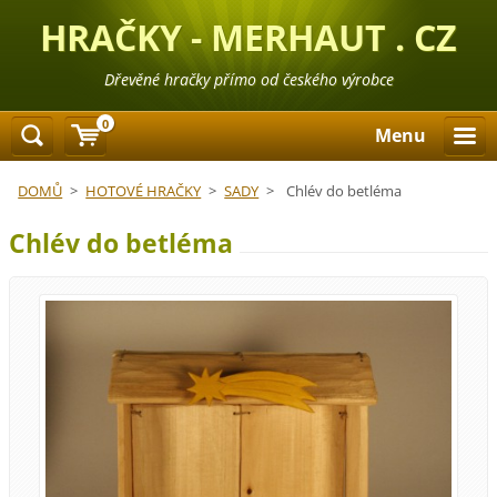
HRAČKY - MERHAUT . CZ
Dřevěné hračky přímo od českého výrobce
0
Menu
DOMŮ
>
HOTOVÉ HRAČKY
>
SADY
>
Chlév do betléma
Chlév do betléma