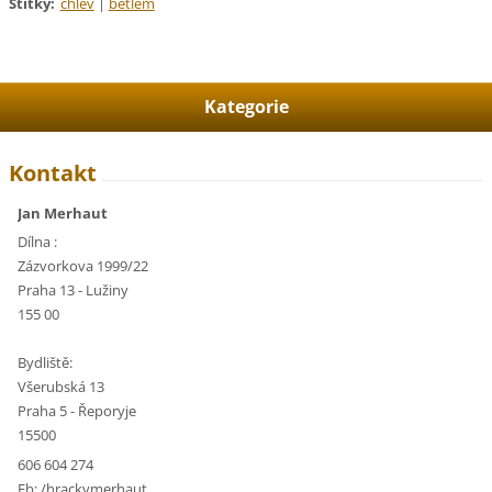
Štítky
:
chlév
|
betlém
Kategorie
Kontakt
Jan Merhaut
Dílna :
Zázvorkova 1999/22
Praha 13 - Lužiny
155 00
Bydliště:
Všerubská 13
Praha 5 - Řeporyje
15500
606 604 274
Fb: /hrackymerhaut