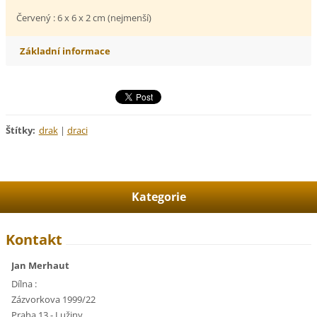
Červený : 6 x 6 x 2 cm (nejmenší)
Základní informace
Štítky
:
drak
|
draci
Kategorie
Kontakt
Jan Merhaut
Dílna :
Zázvorkova 1999/22
Praha 13 - Lužiny