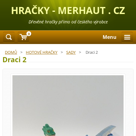
HRAČKY - MERHAUT . CZ
Dřevěné hračky přímo od českého výrobce
0
Menu
DOMŮ
>
HOTOVÉ HRAČKY
>
SADY
>
Draci 2
Draci 2