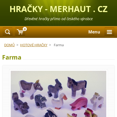
HRAČKY - MERHAUT . CZ
Dřevěné hračky přímo od českého výrobce
0
Menu
DOMŮ
>
HOTOVÉ HRAČKY
>
Farma
Farma