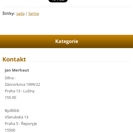
Štítky
:
sada
|
farma
Kategorie
Kontakt
Jan Merhaut
Dílna :
Zázvorkova 1999/22
Praha 13 - Lužiny
155 00
Bydliště:
Všerubská 13
Praha 5 - Řeporyje
15500