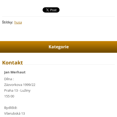
Štítky
:
husa
Kategorie
Kontakt
Jan Merhaut
Dílna :
Zázvorkova 1999/22
Praha 13 - Lužiny
155 00
Bydliště:
Všerubská 13