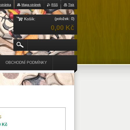
 stránka
Mapa stránek
RSS
Tisk
Košík:
(položek: 0)
0,00 Kč
OBCHODNÍ PODMÍNKY
5
0 Kč