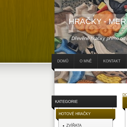
HRAČKY - MER
Dřevěné hračky přímo od
DOMŮ
O MNĚ
KONTAKT
D
KATEGORIE
HOTOVÉ HRAČKY
ZVÍŘATA