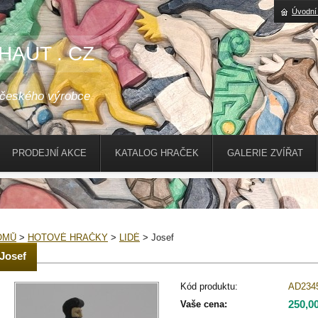
Úvodní
HAUT . CZ
 českého výrobce
PRODEJNÍ AKCE
KATALOG HRAČEK
GALERIE ZVÍŘAT
OMŮ
>
HOTOVÉ HRAČKY
>
LIDÉ
>
Josef
Josef
Kód produktu:
AD234
250,0
Vaše cena: