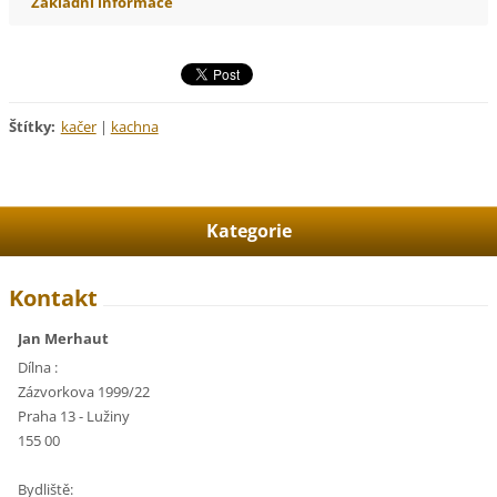
Základní informace
Štítky
:
kačer
|
kachna
Kategorie
Kontakt
Jan Merhaut
Dílna :
Zázvorkova 1999/22
Praha 13 - Lužiny
155 00
Bydliště: