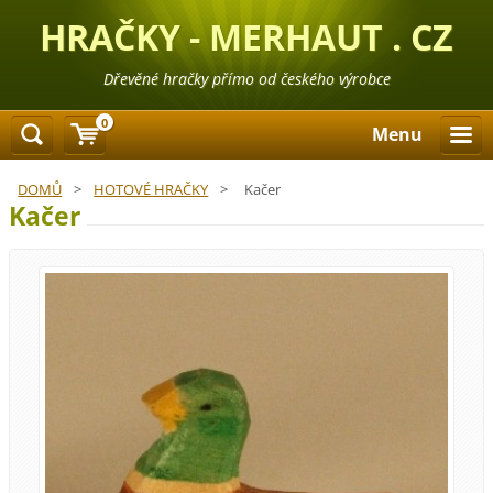
HRAČKY - MERHAUT . CZ
Dřevěné hračky přímo od českého výrobce
0
Menu
DOMŮ
>
HOTOVÉ HRAČKY
>
Kačer
Kačer