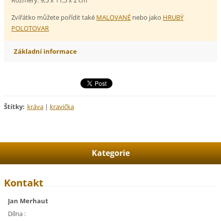
Zvířátko můžete pořídit také
MALOVANÉ
nebo jako
HRUBÝ
POLOTOVAR
Základní informace
Štítky
:
kráva
|
kravička
Kategorie
Kontakt
Jan Merhaut
Dílna :