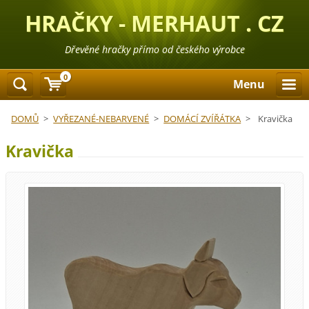
HRAČKY - MERHAUT . CZ
Dřevěné hračky přímo od českého výrobce
0
Menu
DOMŮ
>
VYŘEZANÉ-NEBARVENÉ
>
DOMÁCÍ ZVÍŘÁTKA
>
Kravička
Kravička