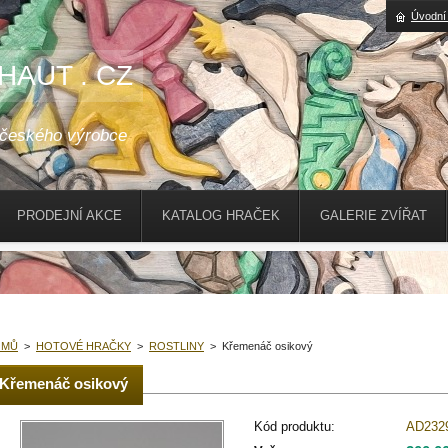
Úvodní
HAUT . CZ
 českého výrobce
PRODEJNÍ AKCE
KATALOG HRAČEK
GALERIE ZVÍŘAT
OMŮ
>
HOTOVÉ HRAČKY
>
ROSTLINY
>
Křemenáč osikový
Křemenáč osikový
Kód produktu:
AD232