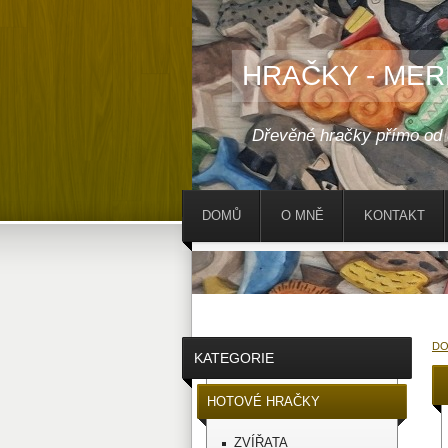
HRAČKY - MER
Dřevěné hračky přímo od
DOMŮ
O MNĚ
KONTAKT
D
KATEGORIE
HOTOVÉ HRAČKY
ZVÍŘATA