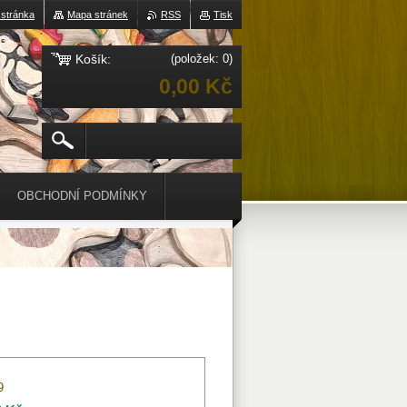
 stránka
Mapa stránek
RSS
Tisk
Košík:
(položek: 0)
0,00 Kč
OBCHODNÍ PODMÍNKY
9