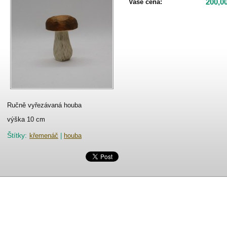
200,0
Vaše cena:
Ručně vyřezávaná houba
výška 10 cm
Štítky
:
křemenáč
|
houba