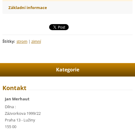
Základní informace
Štítky
:
strom
|
zimní
Kategorie
Kontakt
Jan Merhaut
Dílna :
Zázvorkova 1999/22
Praha 13 - Lužiny
155 00