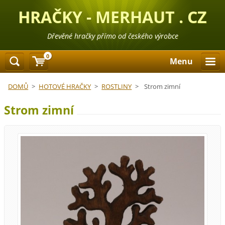
HRAČKY - MERHAUT . CZ
Dřevěné hračky přímo od českého výrobce
0
Menu
DOMŮ
>
HOTOVÉ HRAČKY
>
ROSTLINY
>
Strom zimní
Strom zimní