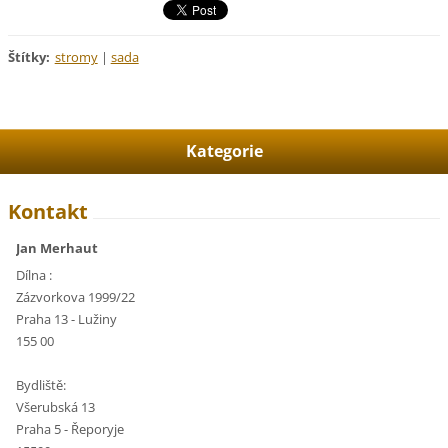
Štítky
:
stromy
|
sada
Kategorie
Kontakt
Jan Merhaut
Dílna :
Zázvorkova 1999/22
Praha 13 - Lužiny
155 00
Bydliště:
Všerubská 13
Praha 5 - Řeporyje