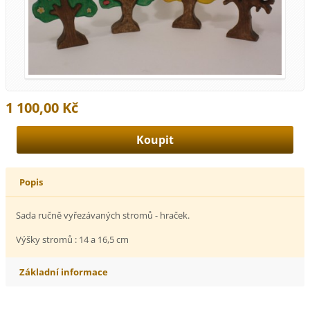
1 100,00 Kč
Popis
Sada ručně vyřezávaných stromů - hraček.
Výšky stromů : 14 a 16,5 cm
Základní informace