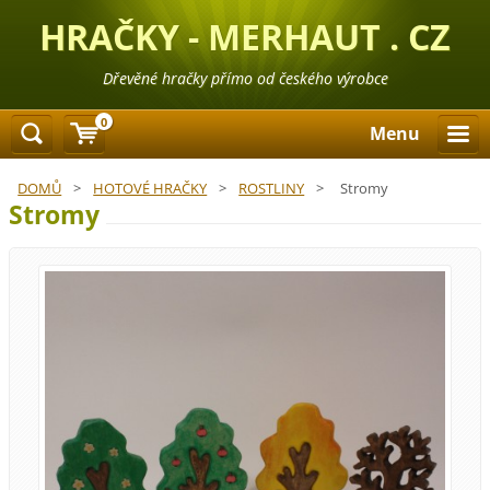
HRAČKY - MERHAUT . CZ
Dřevěné hračky přímo od českého výrobce
0
Menu
DOMŮ
>
HOTOVÉ HRAČKY
>
ROSTLINY
>
Stromy
Stromy