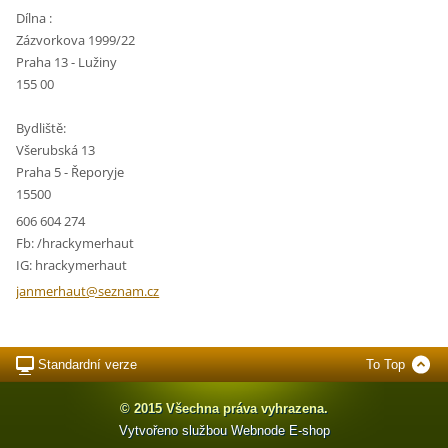
Dílna :
Zázvorkova 1999/22
Praha 13 - Lužiny
155 00
Bydliště:
Všerubská 13
Praha 5 - Řeporyje
15500
606 604 274
Fb: /hrackymerhaut
IG: hrackymerhaut
janmerha
ut@sezna
m.cz
Standardní verze
To Top
© 2015 Všechna práva vyhrazena.
Vytvořeno službou
Webnode
E-shop