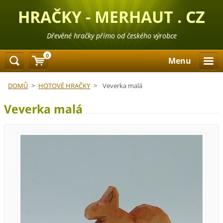
HRAČKY - MERHAUT . CZ
Dřevěné hračky přímo od českého výrobce
0
Menu
DOMŮ
>
HOTOVÉ HRAČKY
>
Veverka malá
Veverka malá