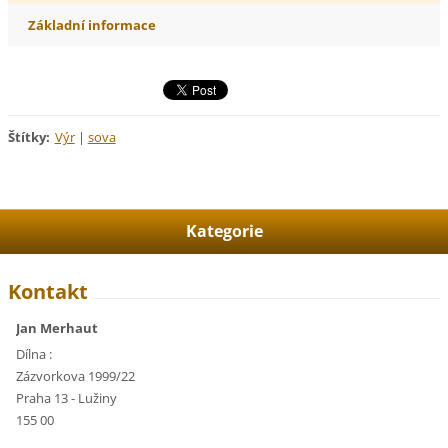
Základní informace
Štítky
:
Výr
|
sova
Kategorie
Kontakt
Jan Merhaut
Dílna :
Zázvorkova 1999/22
Praha 13 - Lužiny
155 00