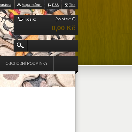
 stránka
Mapa stránek
RSS
Tisk
Košík:
(položek: 0)
0,00 Kč
OBCHODNÍ PODMÍNKY