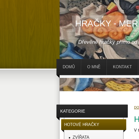
HRAČKY - MER
Dřevěné hračky přímo od
DOMŮ
O MNĚ
KONTAKT
D
KATEGORIE
HOTOVÉ HRAČKY
V 
ZVÍŘATA