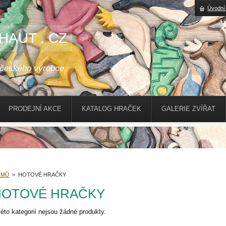
Úvodní
HAUT . CZ
 českého výrobce
PRODEJNÍ AKCE
KATALOG HRAČEK
GALERIE ZVÍŘAT
OMŮ
>
HOTOVÉ HRAČKY
HOTOVÉ HRAČKY
této kategorii nejsou žádné produkty.