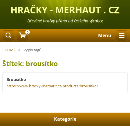
HRAČKY - MERHAUT . CZ
Dřevěné hračky přímo od českého výrobce
0
Menu
DOMŮ
>
Výpis tagů
Štítek: brousítko
Brousítko
https://www.hracky-merhaut.cz/products/brousitko/
Kategorie