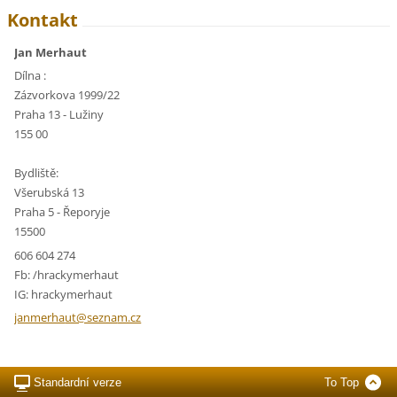
Kontakt
Jan Merhaut
Dílna :
Zázvorkova 1999/22
Praha 13 - Lužiny
155 00
Bydliště:
Všerubská 13
Praha 5 - Řeporyje
15500
606 604 274
Fb: /hrackymerhaut
IG: hrackymerhaut
janmerha
ut@sezna
m.cz
Standardní verze
To Top