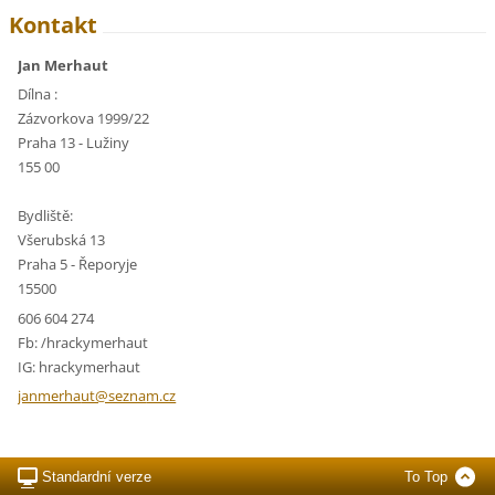
Kontakt
Jan Merhaut
Dílna :
Zázvorkova 1999/22
Praha 13 - Lužiny
155 00
Bydliště:
Všerubská 13
Praha 5 - Řeporyje
15500
606 604 274
Fb: /hrackymerhaut
IG: hrackymerhaut
janmerha
ut@sezna
m.cz
Standardní verze
To Top