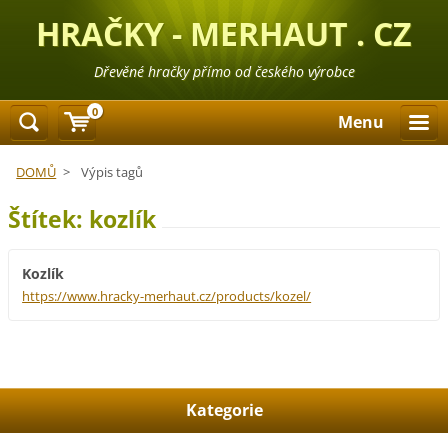
HRAČKY - MERHAUT . CZ
Dřevěné hračky přímo od českého výrobce
0
Menu
DOMŮ
>
Výpis tagů
Štítek: kozlík
Kozlík
https://www.hracky-merhaut.cz/products/kozel/
Kategorie