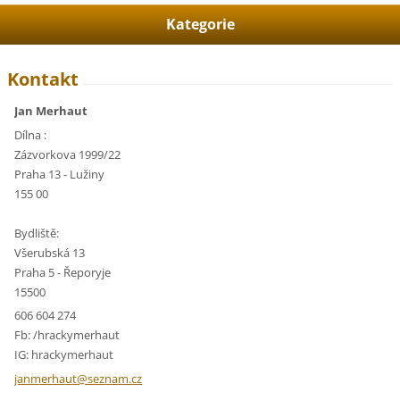
Kategorie
Kontakt
Jan Merhaut
Dílna :
Zázvorkova 1999/22
Praha 13 - Lužiny
155 00
Bydliště:
Všerubská 13
Praha 5 - Řeporyje
15500
606 604 274
Fb: /hrackymerhaut
IG: hrackymerhaut
janmerha
ut@sezna
m.cz