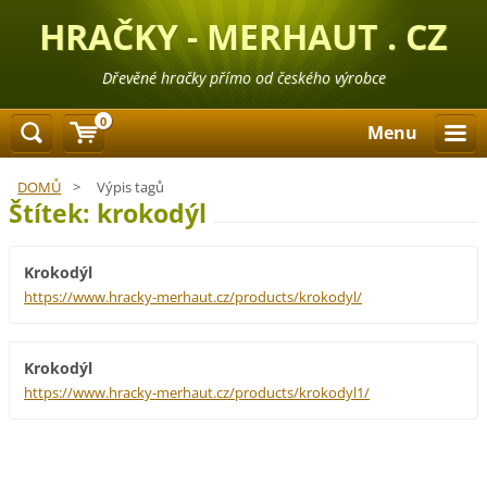
HRAČKY - MERHAUT . CZ
Dřevěné hračky přímo od českého výrobce
0
Menu
DOMŮ
>
Výpis tagů
Štítek: krokodýl
Krokodýl
https://www.hracky-merhaut.cz/products/krokodyl/
Krokodýl
https://www.hracky-merhaut.cz/products/krokodyl1/