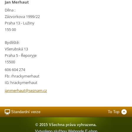
Jan Merhaut
Dílna :
Zázvorkova 1999/22
Praha 13 - Lužiny
155 00
Bydliště:
Všerubská 13
Praha 5 - Řeporyje
15500
606 604 274
Fb: /hrackymerhaut
IG: hrackymerhaut
janmerha
ut@sezna
m.cz
Standardní verze
To Top
© 2015 Všechna práva vyhrazena.
Vytvořeno službou
Webnode
E-shop