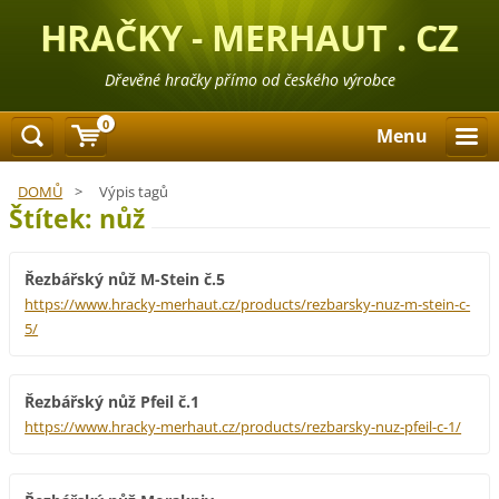
HRAČKY - MERHAUT . CZ
Dřevěné hračky přímo od českého výrobce
0
Menu
DOMŮ
>
Výpis tagů
Štítek: nůž
Řezbářský nůž M-Stein č.5
https://www.hracky-merhaut.cz/products/rezbarsky-nuz-m-stein-c-
5/
Řezbářský nůž Pfeil č.1
https://www.hracky-merhaut.cz/products/rezbarsky-nuz-pfeil-c-1/