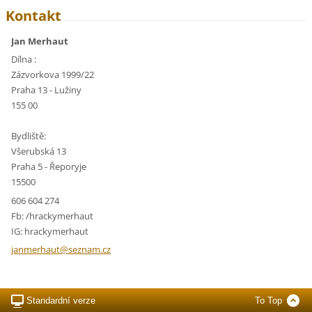
Kontakt
Jan Merhaut
Dílna :
Zázvorkova 1999/22
Praha 13 - Lužiny
155 00
Bydliště:
Všerubská 13
Praha 5 - Řeporyje
15500
606 604 274
Fb: /hrackymerhaut
IG: hrackymerhaut
janmerha
ut@sezna
m.cz
Standardní verze
To Top