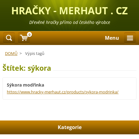
HRAČKY - MERHAUT . CZ
Dřevěné hračky přímo od českého výrobce
0
Menu
DOMŮ
>
Výpis tagů
Štítek: sýkora
Sýkora modřinka
https://www.hracky-merhaut.cz/products/sykora-modrinka/
Kategorie