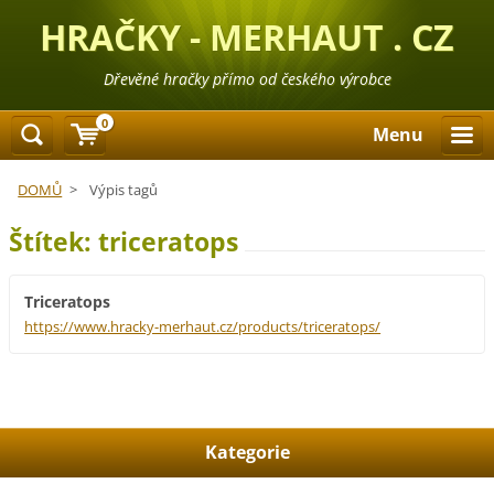
HRAČKY - MERHAUT . CZ
Dřevěné hračky přímo od českého výrobce
0
Menu
DOMŮ
>
Výpis tagů
Štítek: triceratops
Triceratops
https://www.hracky-merhaut.cz/products/triceratops/
Kategorie