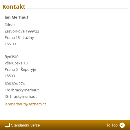
Kontakt
Jan Merhaut
Dílna :
Zázvorkova 1999/22
Praha 13 - Lužiny
155 00
Bydliště:
Všerubská 13
Praha 5 - Řeporyje
15500
606 604 274
Fb: /hrackymerhaut
IG: hrackymerhaut
janmerha
ut@sezna
m.cz
Standardní verze
To Top