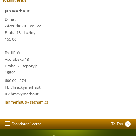
Jan Merhaut
Dílna :
Zázvorkova 1999/22
Praha 13 - Lužiny
155 00
Bydliště:
Všerubská 13
Praha 5 - Řeporyje
15500
606 604 274
Fb: /hrackymerhaut
IG: hrackymerhaut
janmerha
ut@sezna
m.cz
Standardní verze
To Top