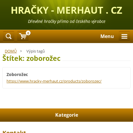
HRAČKY - MERHAUT . CZ
Dřevěné hračky přímo od českého výrobce
0
Menu
DOMŮ
>
Výpis tagů
Štítek: zoborožec
Zoborožec
https://www.hracky-merhaut.cz/products/zoborozec/
Kategorie
Kontakt