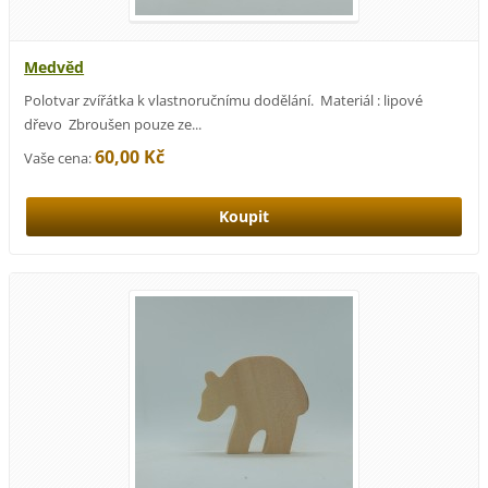
Medvěd
Polotvar zvířátka k vlastnoručnímu dodělání. Materiál : lipové
dřevo Zbroušen pouze ze...
60,00 Kč
Vaše cena: