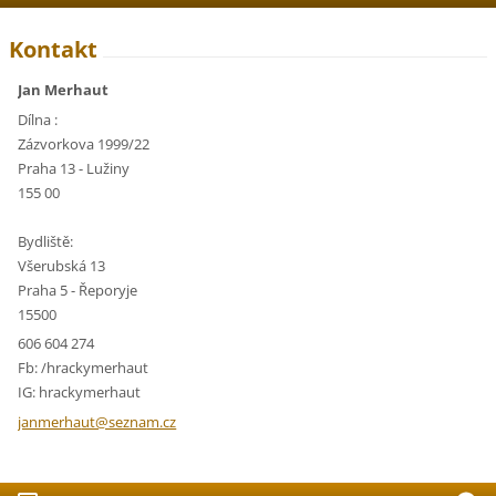
Kontakt
Jan Merhaut
Dílna :
Zázvorkova 1999/22
Praha 13 - Lužiny
155 00
Bydliště:
Všerubská 13
Praha 5 - Řeporyje
15500
606 604 274
Fb: /hrackymerhaut
IG: hrackymerhaut
janmerha
ut@sezna
m.cz