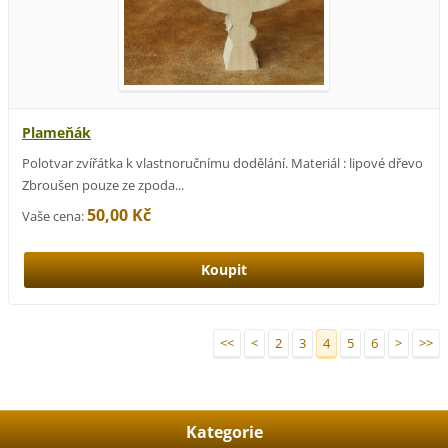
Plameňák
Polotvar zvířátka k vlastnoručnímu dodělání. Materiál : lipové dřevo
Zbroušen pouze ze zpoda...
50,00 Kč
Vaše cena:
<<
<
2
3
4
5
6
>
>>
Kategorie