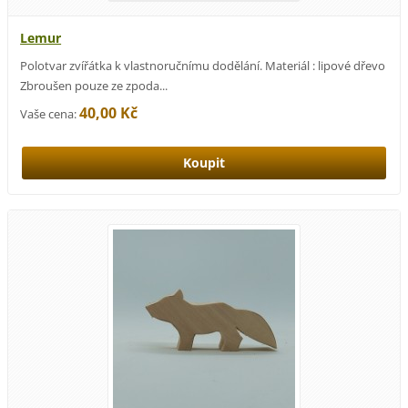
Lemur
Polotvar zvířátka k vlastnoručnímu dodělání. Materiál : lipové dřevo
Zbroušen pouze ze zpoda...
40,00 Kč
Vaše cena: