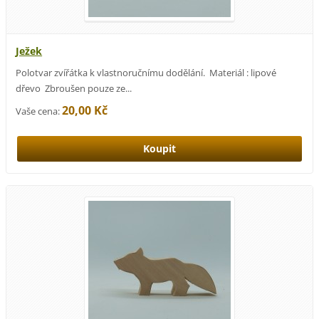
Ježek
Polotvar zvířátka k vlastnoručnímu dodělání. Materiál : lipové
dřevo Zbroušen pouze ze...
20,00 Kč
Vaše cena: