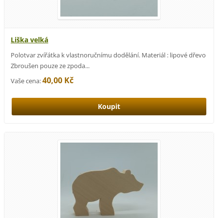
Liška velká
Polotvar zvířátka k vlastnoručnímu dodělání. Materiál : lipové dřevo
Zbroušen pouze ze zpoda...
40,00 Kč
Vaše cena: