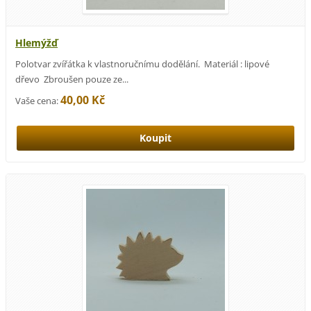
Hlemýžď
Polotvar zvířátka k vlastnoručnímu dodělání. Materiál : lipové
dřevo Zbroušen pouze ze...
40,00 Kč
Vaše cena: