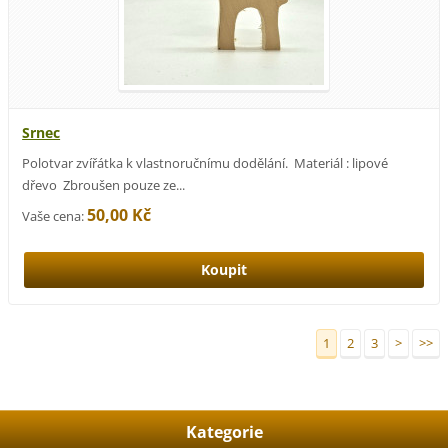
Srnec
Polotvar zvířátka k vlastnoručnímu dodělání. Materiál : lipové
dřevo Zbroušen pouze ze...
50,00 Kč
Vaše cena:
1
2
3
>
>>
Kategorie