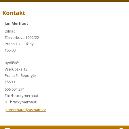
Kontakt
Jan Merhaut
Dílna :
Zázvorkova 1999/22
Praha 13 - Lužiny
155 00
Bydliště:
Všerubská 13
Praha 5 - Řeporyje
15500
606 604 274
Fb: /hrackymerhaut
IG: hrackymerhaut
janmerha
ut@sezna
m.cz