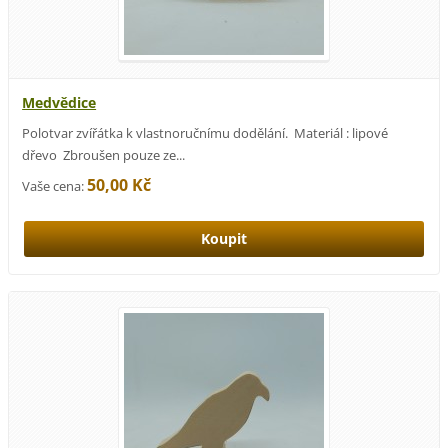
Medvědice
Polotvar zvířátka k vlastnoručnímu dodělání. Materiál : lipové
dřevo Zbroušen pouze ze...
50,00 Kč
Vaše cena: