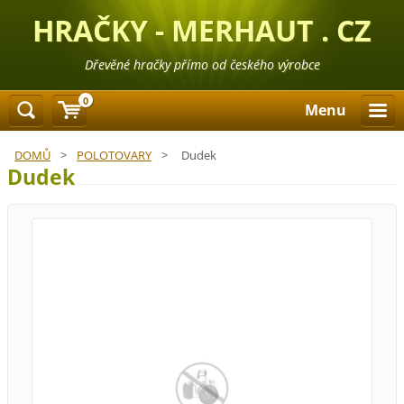
HRAČKY - MERHAUT . CZ
Dřevěné hračky přímo od českého výrobce
0
Menu
DOMŮ
>
POLOTOVARY
>
Dudek
Dudek