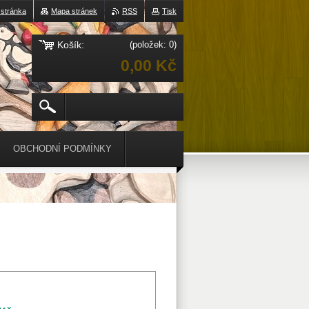
 stránka
Mapa stránek
RSS
Tisk
Košík:
(položek: 0)
0,00 Kč
OBCHODNÍ PODMÍNKY