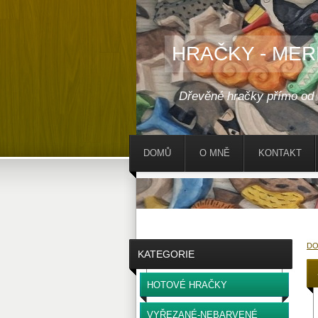
HRAČKY - MER
Dřevěné hračky přímo od
DOMŮ
O MNĚ
KONTAKT
D
KATEGORIE
HOTOVÉ HRAČKY
VYŘEZANÉ-NEBARVENÉ