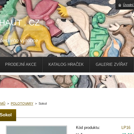
Úvodní
HAUT . CZ
 českého výrobce
PRODEJNÍ AKCE
KATALOG HRAČEK
GALERIE ZVÍŘAT
OMŮ
>
POLOTOVARY
>
Sokol
Sokol
Kód produktu:
LP16