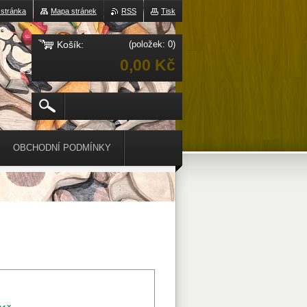
 stránka
Mapa stránek
RSS
Tisk
Košík:
(položek: 0)
0,00 Kč
OBCHODNÍ PODMÍNKY