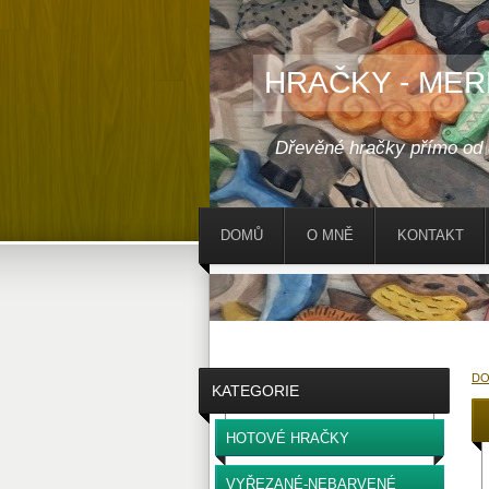
HRAČKY - MER
Dřevěné hračky přímo od
DOMŮ
O MNĚ
KONTAKT
D
KATEGORIE
HOTOVÉ HRAČKY
VYŘEZANÉ-NEBARVENÉ