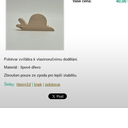
40,00
Vaše cena:
Polotvar zvířátka k vlastnoručnímu dodělání.
Materiál : lipové dřevo
Zbroušen pouze ze zpoda pro lepší stabilitu.
Štítky
:
hlemýžď
|
šnek
|
polotovar