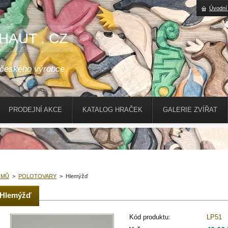
Úvodní
HAUT . CZ
 českého výrobce
PRODEJNÍ AKCE
KATALOG HRAČEK
GALERIE ZVÍŘAT
OMŮ
>
POLOTOVARY
>
Hlemýžď
Hlemýžď
Kód produktu:
LP51