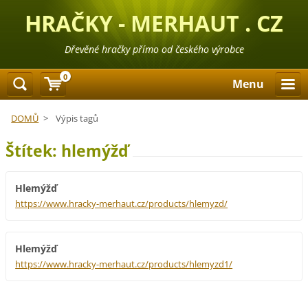
HRAČKY - MERHAUT . CZ
Dřevěné hračky přímo od českého výrobce
0
Menu
DOMŮ
>
Výpis tagů
Štítek: hlemýžď
Hlemýžď
https://www.hracky-merhaut.cz/products/hlemyzd/
Hlemýžď
https://www.hracky-merhaut.cz/products/hlemyzd1/