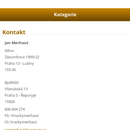
Kategorie
Kontakt
Jan Merhaut
Dílna :
Zázvorkova 1999/22
Praha 13 - Lužiny
155 00
Bydliště:
Všerubská 13
Praha 5 - Řeporyje
15500
606 604 274
Fb: /hrackymerhaut
IG: hrackymerhaut
janmerha
ut@sezna
m.cz