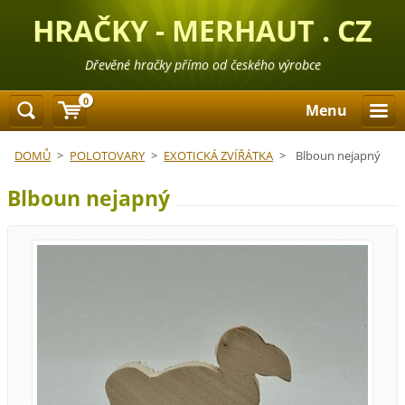
HRAČKY - MERHAUT . CZ
Dřevěné hračky přímo od českého výrobce
0
Menu
DOMŮ
>
POLOTOVARY
>
EXOTICKÁ ZVÍŘÁTKA
>
Blboun nejapný
Blboun nejapný