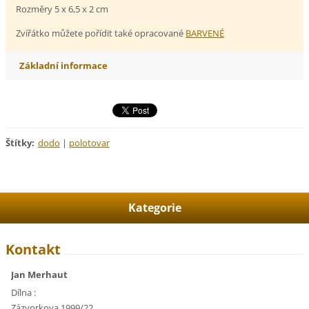
Rozměry 5 x 6,5 x 2 cm
Zvířátko můžete pořídit také opracované
BARVENÉ
Základní informace
Štítky
:
dodo
|
polotovar
Kategorie
Kontakt
Jan Merhaut
Dílna :
Zázvorkova 1999/22