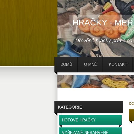
HRAČKY - MER
Dřevěné hračky přímo od
DOMŮ
O MNĚ
KONTAKT
D
KATEGORIE
HOTOVÉ HRAČKY
VYŘEZANÉ-NEBARVENÉ