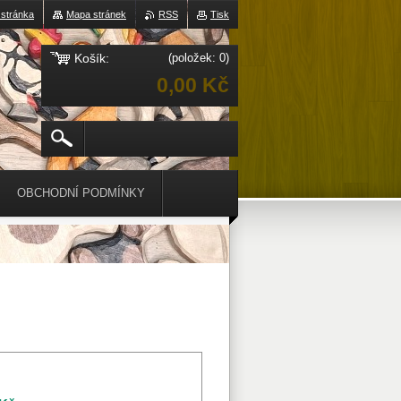
 stránka
Mapa stránek
RSS
Tisk
Košík:
(položek: 0)
0,00 Kč
OBCHODNÍ PODMÍNKY