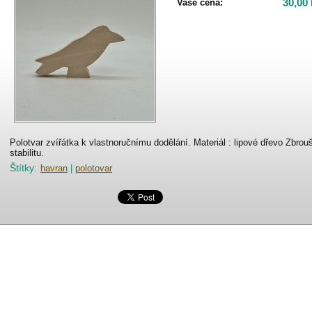
30,00
Vaše cena:
Polotvar zvířátka k vlastnoručnímu dodělání. Materiál : lipové dřevo Zbro
stabilitu.
Štítky
:
havran
|
polotovar