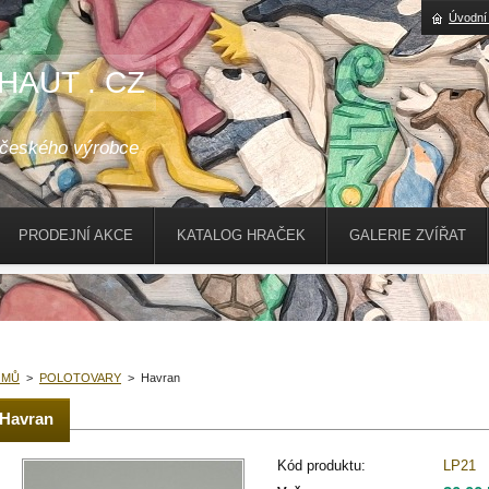
Úvodní
HAUT . CZ
 českého výrobce
PRODEJNÍ AKCE
KATALOG HRAČEK
GALERIE ZVÍŘAT
OMŮ
>
POLOTOVARY
>
Havran
Havran
Kód produktu:
LP21