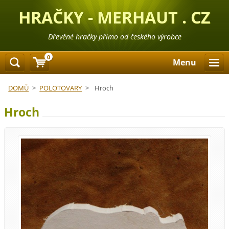
HRAČKY - MERHAUT . CZ
Dřevěné hračky přímo od českého výrobce
0
Menu
DOMŮ
>
POLOTOVARY
>
Hroch
Hroch