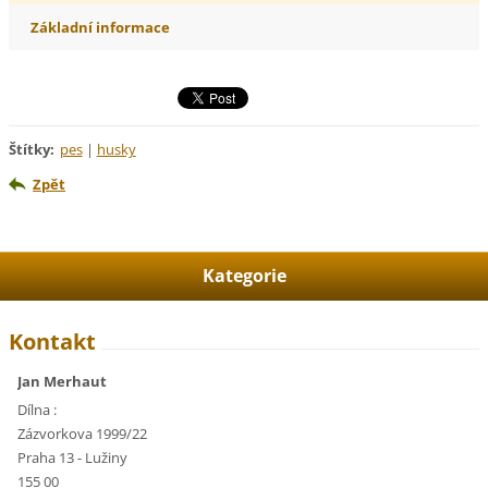
Základní informace
Štítky
:
pes
|
husky
Zpět
Kategorie
Kontakt
Jan Merhaut
Dílna :
Zázvorkova 1999/22
Praha 13 - Lužiny
155 00