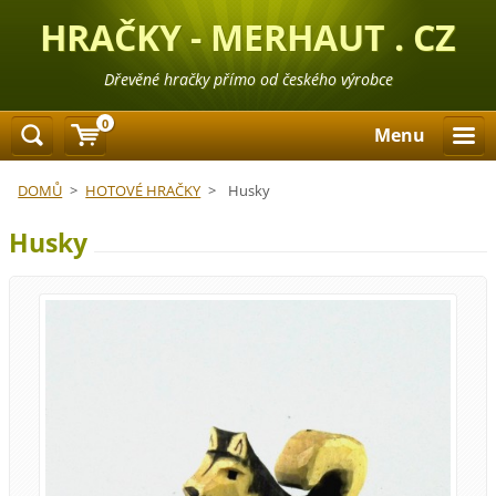
HRAČKY - MERHAUT . CZ
Dřevěné hračky přímo od českého výrobce
0
Menu
DOMŮ
>
HOTOVÉ HRAČKY
>
Husky
Husky