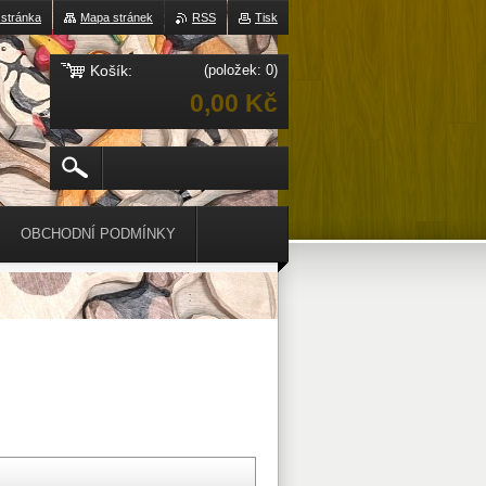
 stránka
Mapa stránek
RSS
Tisk
Košík:
(položek: 0)
0,00 Kč
OBCHODNÍ PODMÍNKY