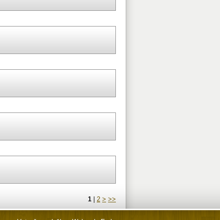
1
|
2
>
>>