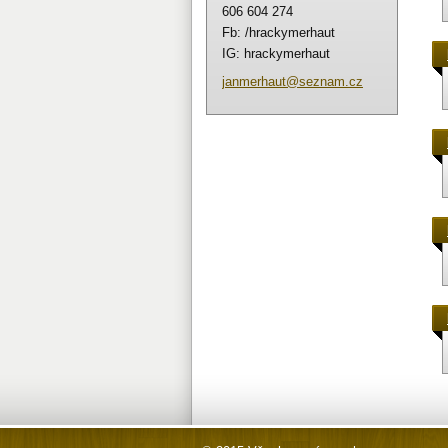
606 604 274
Fb: /hrackymerhaut
IG: hrackymerhaut
janmerha
ut@sezna
m.cz