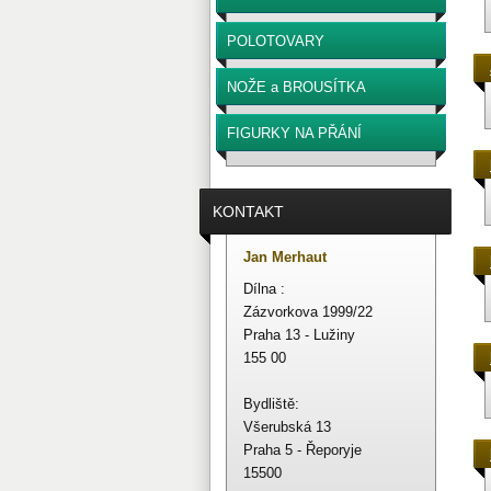
POLOTOVARY
NOŽE a BROUSÍTKA
FIGURKY NA PŘÁNÍ
KONTAKT
Jan Merhaut
Dílna :
Zázvorkova 1999/22
Praha 13 - Lužiny
155 00
Bydliště:
Všerubská 13
Praha 5 - Řeporyje
15500