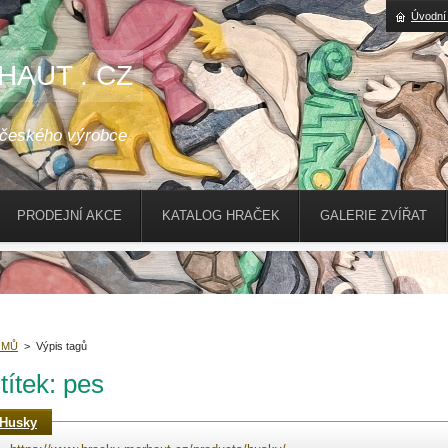
Úvodní
HAUT . CZ
 českého výrobce
PRODEJNÍ AKCE
KATALOG HRAČEK
GALERIE ZVÍŘAT
OMŮ
>
Výpis tagů
títek: pes
Husky