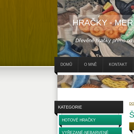
HRAČKY - MER
Dřevěné hračky přímo od
DOMŮ
O MNĚ
KONTAKT
D
KATEGORIE
Š
HOTOVÉ HRAČKY
VYŘEZANÉ-NEBARVENÉ