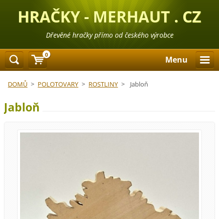
HRAČKY - MERHAUT . CZ
Dřevěné hračky přímo od českého výrobce
0
Menu
DOMŮ
>
POLOTOVARY
>
ROSTLINY
>
Jabloň
Jabloň