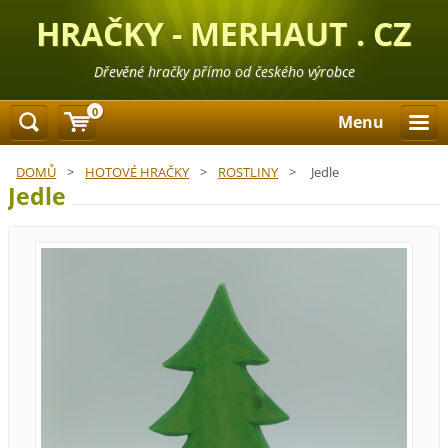
HRAČKY - MERHAUT . CZ
Dřevěné hračky přímo od českého výrobce
0
Menu
DOMŮ
>
HOTOVÉ HRAČKY
>
ROSTLINY
>
Jedle
Jedle