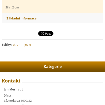
Síla : 2 cm
Základní informace
Štítky
:
strom
|
jedle
Kategorie
Kontakt
Jan Merhaut
Dílna :
Zázvorkova 1999/22