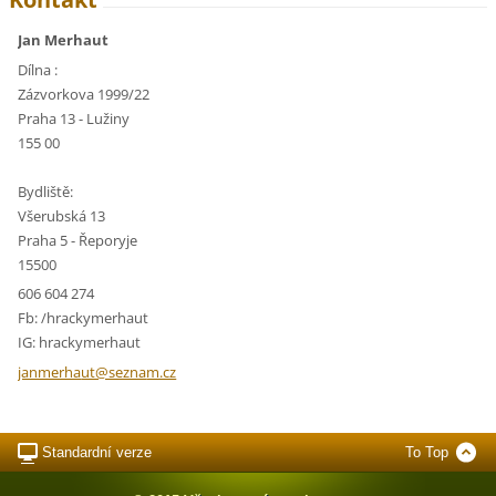
Jan Merhaut
Dílna :
Zázvorkova 1999/22
Praha 13 - Lužiny
155 00
Bydliště:
Všerubská 13
Praha 5 - Řeporyje
15500
606 604 274
Fb: /hrackymerhaut
IG: hrackymerhaut
janmerha
ut@sezna
m.cz
Standardní verze
To Top