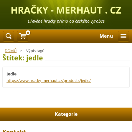
HRAČKY - MERHAUT . CZ
Dřevěné hračky přímo od českého výrobce
0
Menu
DOMŮ
>
Výpis tagů
Štítek: jedle
Jedle
https://www.hracky-merhaut.cz/products/jedle/
Kategorie
Kontakt