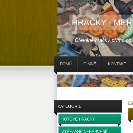
HRAČKY - MER
Dřevěné hračky přímo od
DOMŮ
O MNĚ
KONTAKT
D
KATEGORIE
HOTOVÉ HRAČKY
VYŘEZANÉ-NEBARVENÉ