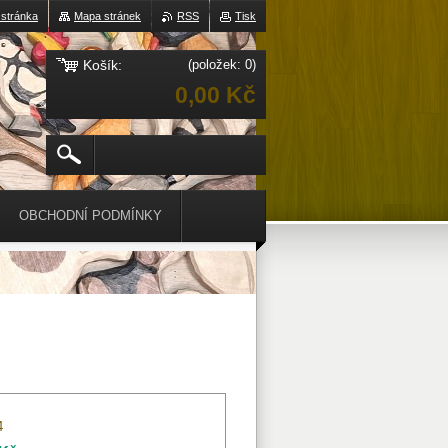
 stránka
Mapa stránek
RSS
Tisk
Košík:
(položek: 0)
0,00 Kč
OBCHODNÍ PODMÍNKY
4