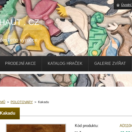
Úvodní
HAUT . CZ
 českého výrobce
PRODEJNÍ AKCE
KATALOG HRAČEK
GALERIE ZVÍŘAT
OMŮ
>
POLOTOVARY
>
Kakadu
Kakadu
Kód produktu:
AD110