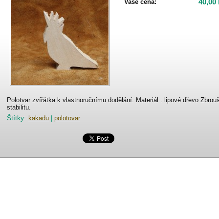
40,00
Vaše cena:
Polotvar zvířátka k vlastnoručnímu dodělání. Materiál : lipové dřevo Zbro
stabilitu.
Štítky
:
kakadu
|
polotovar