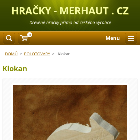
HRAČKY - MERHAUT . CZ
Dřevěné hračky přímo od českého výrobce
0
Menu
DOMŮ
>
POLOTOVARY
>
Klokan
Klokan