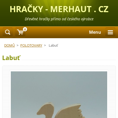
HRAČKY - MERHAUT . CZ
Dřevěné hračky přímo od českého výrobce
0
Menu
DOMŮ
>
POLOTOVARY
>
Labuť
Labuť