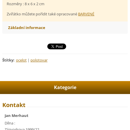
Rozměry : 8 x 6 x 2 cm
Zvířátko můžete pořídit také opracované
BARVENÉ
Základní informace
Štítky
:
ocelot
|
polotovar
Kategorie
Kontakt
Jan Merhaut
Dílna :
Zázvorkova 1999/22