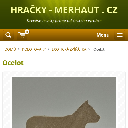
HRAČKY - MERHAUT . CZ
Dřevěné hračky přímo od českého výrobce
0
Menu
DOMŮ
>
POLOTOVARY
>
EXOTICKÁ ZVÍŘÁTKA
>
Ocelot
Ocelot