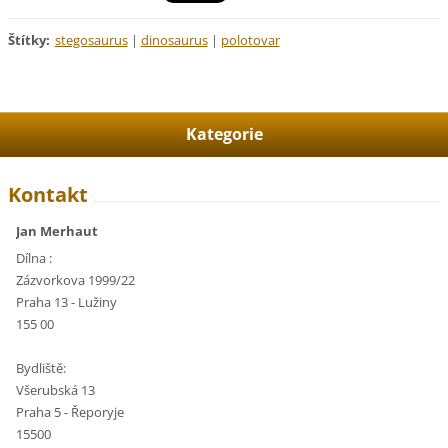
Štítky
:
stegosaurus
|
dinosaurus
|
polotovar
Kategorie
Kontakt
Jan Merhaut
Dílna :
Zázvorkova 1999/22
Praha 13 - Lužiny
155 00
Bydliště:
Všerubská 13
Praha 5 - Řeporyje
15500