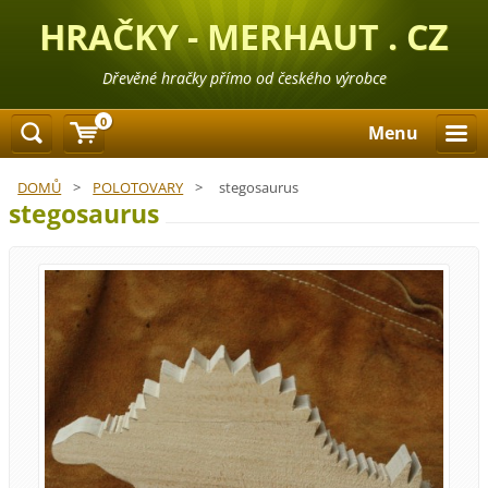
HRAČKY - MERHAUT . CZ
Dřevěné hračky přímo od českého výrobce
0
Menu
DOMŮ
>
POLOTOVARY
>
stegosaurus
stegosaurus