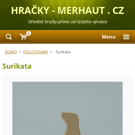
HRAČKY - MERHAUT . CZ
Dřevěné hračky přímo od českého výrobce
0
Menu
DOMŮ
>
POLOTOVARY
>
Surikata
Surikata